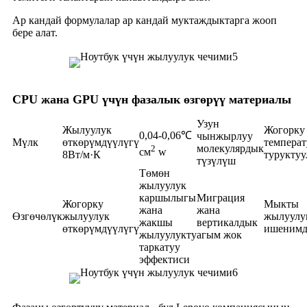
Ар кандай формулалар ар кандай муктаждыктарга жооп
бере алат.
CPU жана GPU үчүн фазалык өзгөрүү материалы
Узун
Жылуулук
Жогорку
0,04-0,06℃
чынжырлуу
Мүлк
өткөрүмдүүлүгү
температ
2
молекулярдык
см
w
8Вт/м·К
туруктуу
түзүлүш
Төмөн
жылуулук
каршылыгы
Миграция
Жогорку
Мыкты
жана
жана
Өзгөчөлүк
жылуулук
жылуулу
жакшы
вертикалдык
өткөрүмдүүлүгү
ишенимд
жылуулукту
агым жок
таркатуу
эффектиси