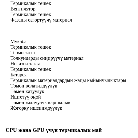
Термикалык төшөк
Вентилятор
Термикалык төшөк
Фазаны өзгөртүүчү материал
Мукаба
Термикалык төшөк
Термоскотч
Толкундарды сиңирүүчү материал
Негизги такта
Термикалык төшөк
Батарея
Термикалык материалдардын жаңы кыйынчылыктары
Төмөн волатилдүүлүк
Төмөн катуулук
Иштетүү оңой
Төмөн жылуулук каршылык
Жогорку ишенимдүүлүк
CPU жана GPU үчүн термикалык май