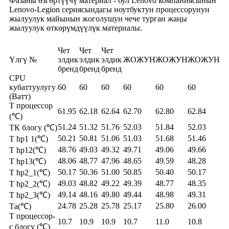
Фазаны өзгөртүүчү материал - бул Lenovo компаниясынын
Lenovo-Legion сериясындагы ноутбуктун процессорунун
жылуулук майынын жоголушун чече турган жаңы
жылуулук өткөрүмдүүлүк материалы.
Чет
Чет
Чет
Үлгү №
элдик
элдик
элдик
ЖОЖУН
ЖОЖУН
ЖОЖУН
бренд
бренд
бренд
CPU
кубаттуулугу
60
60
60
60
60
60
(Ватт)
Т процессор
61.95
62.18
62.64
62.70
62.80
62.84
(℃)
51.24
51.32
51.76
52.03
51.84
52.03
ТК блогу (℃)
50.21
50.81
51.06
51.03
51.68
51.46
T hp1 1(℃)
48.76
49.03
49.32
49.71
49.06
49.66
T hp12(℃)
48.06
48.77
47.96
48.65
49.59
48.28
T hp13(℃)
50.17
50.36
51.00
50.85
50.40
50.17
T hp2_1(℃)
49.03
48.82
49.22
49.39
48.77
48.35
T hp2_2(℃)
49.14
48.16
49.80
49.44
48.98
49.31
T hp2_3(℃)
24.78
25.28
25.78
25.17
25.80
26.00
Та(℃)
T процессор-
10.7
10.9
10.9
10.7
11.0
10.8
с блогу (℃)