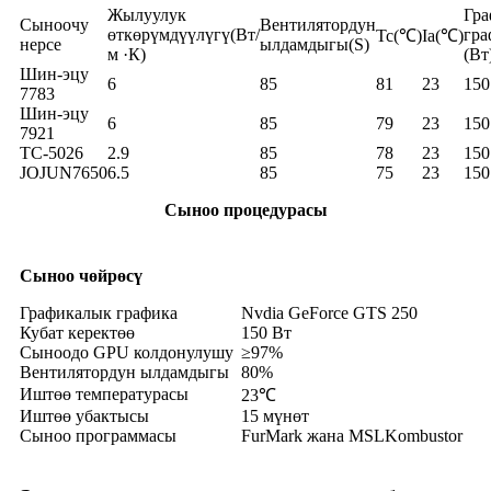
Жылуулук
Гр
Сыноочу
Вентилятордун
өткөрүмдүүлүгү
(Вт/
гра
Тс(℃)
Ia(℃)
нерсе
ылдамдыгы
(S)
м ·К)
(Вт
Шин-эцу
6
85
81
23
150
7783
Шин-эцу
6
85
79
23
150
7921
TC-5026
2.9
85
78
23
150
JOJUN7650
6.5
85
75
23
150
Сыноо процедурасы
Сыноо чөйрөсү
Графикалык графика
Nvdia GeForce GTS 250
Кубат керектөө
150 Вт
Сыноодо GPU колдонулушу
≥97%
Вентилятордун ылдамдыгы
80%
Иштөө температурасы
23℃
Иштөө убактысы
15 мүнөт
Сыноо программасы
FurMark жана MSLKombustor