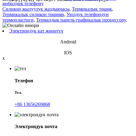
мобилдик телефону
Силикон жылуулук жаздыкчасы
,
Термикалык төшөк
,
Термикалык силикон төшөмө
,
Уюлдук телефондун
термопластиги
,
Термалдык панель графикалык процессору
,
Электрондук кат жөнөтүү
Android
IOS
x
Телефон
Тел.
+86 13656269868
Электрондук почта