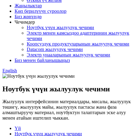
Өткөргүч желим
Жаңылыктар
Көп берилүүчү суроолор
Биз жөнүндө
Чечимдер
Ноутбук үчүн жылуулук чечими
Электр менен камсыздоо адаптеринин жылуулук
чечими
Коопсуздук продуктуларынын жылуулук чечими
Datacom жылуулук чечими
Электр унааларынын жылуулук чечими
Биз менен байланышыңыз
English
Ноутбук үчүн жылуулук чечими
Жылуулук интерфейсинин материалдары, мисалы, жылуулук
төшөгү, жылуулук майы, жылуулук пастасы жана фаза
алмаштыруучу материал, ноутбуктун талаптарын эске алуу
менен атайын иштелип чыккан.
Үй
Ноутбук үчүн жылуулук чечими