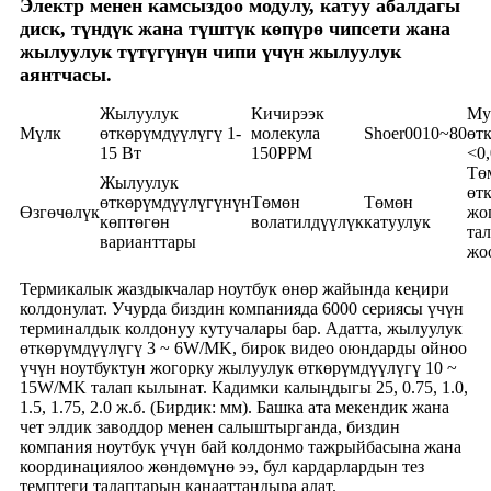
Электр менен камсыздоо модулу, катуу абалдагы
диск, түндүк жана түштүк көпүрө чипсети жана
жылуулук түтүгүнүн чипи үчүн жылуулук
аянтчасы.
Жылуулук
Кичирээк
Му
Мүлк
өткөрүмдүүлүгү 1-
молекула
Shoer0010~80
өт
15 Вт
150PPM
<0
Тө
Жылуулук
өт
өткөрүмдүүлүгүнүн
Төмөн
Төмөн
Өзгөчөлүк
жо
көптөгөн
волатилдүүлүк
катуулук
та
варианттары
жо
Термикалык жаздыкчалар ноутбук өнөр жайында кеңири
колдонулат. Учурда биздин компанияда 6000 сериясы үчүн
терминалдык колдонуу кутучалары бар. Адатта, жылуулук
өткөрүмдүүлүгү 3 ~ 6W/MK, бирок видео оюндарды ойноо
үчүн ноутбуктун жогорку жылуулук өткөрүмдүүлүгү 10 ~
15W/MK талап кылынат. Кадимки калыңдыгы 25, 0.75, 1.0,
1.5, 1.75, 2.0 ж.б. (Бирдик: мм). Башка ата мекендик жана
чет элдик заводдор менен салыштырганда, биздин
компания ноутбук үчүн бай колдонмо тажрыйбасына жана
координациялоо жөндөмүнө ээ, бул кардарлардын тез
темптеги талаптарын канааттандыра алат.