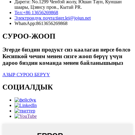
Дареги: No.1299 Ченбэй жолу, Юшан Таун, Куншан
шаары, Цзянсу пров., Кытай PR.
Тел:
+86 13656269868
Электрондук почта:
tiger.lei@jojun.net
WhatsApp:
8613656269868
СУРОО-ЖООП
Эгерде биздин продукт сиз каалаган нерсе болсо
Кесипкөй чечим менен сизге жооп берүү үчүн
дароо биздин команда менен байланышыңыз
АЗЫР СУРОО БЕРҮҮ
СОЦИАЛДЫК