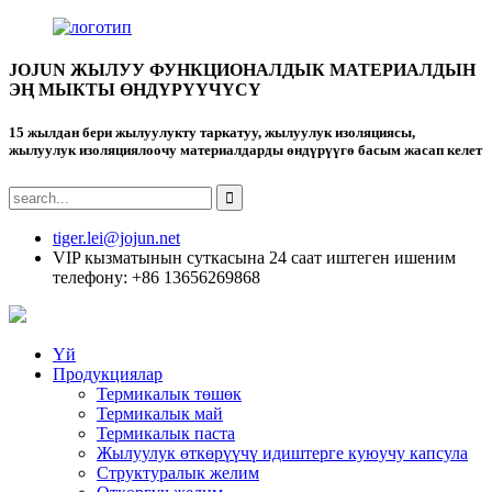
JOJUN ЖЫЛУУ ФУНКЦИОНАЛДЫК МАТЕРИАЛДЫН
ЭҢ МЫКТЫ ӨНДҮРҮҮЧҮСҮ
15 жылдан бери жылуулукту таркатуу, жылуулук изоляциясы,
жылуулук изоляциялоочу материалдарды өндүрүүгө басым жасап келет
tiger.lei@jojun.net
VIP кызматынын суткасына 24 саат иштеген ишеним
телефону: +86 13656269868
Үй
Продукциялар
Термикалык төшөк
Термикалык май
Термикалык паста
Жылуулук өткөрүүчү идиштерге куюучу капсула
Структуралык желим