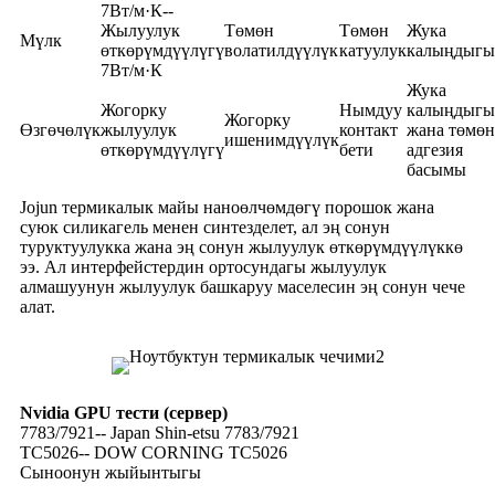
7Вт/м·К--
Жылуулук
Төмөн
Төмөн
Жука
Мүлк
өткөрүмдүүлүгү
волатилдүүлүк
катуулук
калыңдыгы
7Вт/м·К
Жука
Жогорку
Нымдуу
калыңдыгы
Жогорку
Өзгөчөлүк
жылуулук
контакт
жана төмөн
ишенимдүүлүк
өткөрүмдүүлүгү
бети
адгезия
басымы
Jojun термикалык майы наноөлчөмдөгү порошок жана
суюк силикагель менен синтезделет, ал эң сонун
туруктуулукка жана эң сонун жылуулук өткөрүмдүүлүккө
ээ. Ал интерфейстердин ортосундагы жылуулук
алмашуунун жылуулук башкаруу маселесин эң сонун чече
алат.
Nvidia GPU тести (сервер)
7783/7921-- Japan Shin-etsu 7783/7921
TC5026-- DOW CORNING TC5026
Сыноонун жыйынтыгы