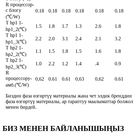
R процессор-
с блогу
0.18
0.18
0.18
0.18
0.18
0.18
(℃/W)
T hp1 1-
1.5
1.8
1.7
1.3
2.6
1.8
hp1_2(℃)
T hp1 1-
2.2
2.0
3.1
2.4
2.1
3.2
hp1_3(℃)
T hp2 1-
1.1
1.5
1.8
1.5
1.6
1.8
hp2_2(℃)
T hp2 1-
1.0
2.2
1.2
1.4
.4
0.9
hp2_3(℃)
R
процессору-
0,62
0.61
0.61
0,63
0,62
0.61
амб.(℃/W)
Биздин фаза өзгөртүү материалы жана чет элдик бренддин
фаза өзгөртүү материалы, ар тараптуу маалыматтар болжол
менен бирдей.
БИЗ МЕНЕН БАЙЛАНЫШЫҢЫЗ