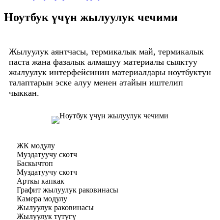
Ноутбук үчүн жылуулук чечими
Жылуулук аянтчасы, термикалык май, термикалык
паста жана фазалык алмашуу материалы сыяктуу
жылуулук интерфейсинин материалдары ноутбуктун
талаптарын эске алуу менен атайын иштелип
чыккан.
ЖК модулу
Муздатуучу скотч
Баскычтоп
Муздатуучу скотч
Арткы капкак
Графит жылуулук раковинасы
Камера модулу
Жылуулук раковинасы
Жылуулук түтүгү