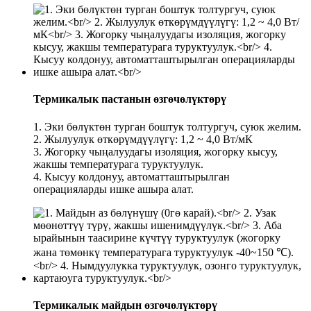
Термикалык пастанын өзгөчөлүктөрү
1. Эки бөлүктөн турган боштук толтургуч, суюк желим.
2. Жылуулук өткөрүмдүүлүгү: 1,2 ~ 4,0 Вт/мК
3. Жогорку чыңалуудагы изоляция, жогорку кысуу,
жакшы температурага туруктуулук.
4. Кысуу колдонуу, автоматташтырылган
операцияларды ишке ашыра алат.
Термикалык майдын өзгөчөлүктөрү