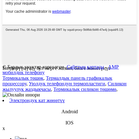
© Бардык укуктар корголгон.
Сайттын картасы
-
AMP
Билдирүүңүздү бул жерге жазып, бизге жөнөтүңүз
мобилдик телефону
Термикалык төшөк
,
Термалдык панель графикалык
процессору
,
Уюлдук телефондун термопластиги
,
Силикон
жылуулук жаздыкчасы
,
Термикалык силикон төшөмө
,
Электрондук кат жөнөтүү
Android
IOS
x