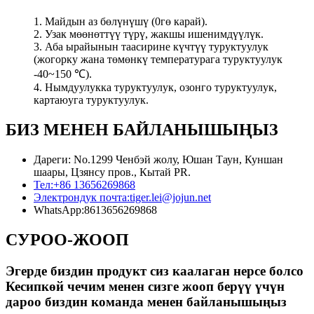
1. Майдын аз бөлүнүшү (0гө карай).
2. Узак мөөнөттүү түрү, жакшы ишенимдүүлүк.
3. Аба ырайынын таасирине күчтүү туруктуулук
(жогорку жана төмөнкү температурага туруктуулук
-40~150 ℃).
4. Нымдуулукка туруктуулук, озонго туруктуулук,
картаюуга туруктуулук.
БИЗ МЕНЕН БАЙЛАНЫШЫҢЫЗ
Дареги: No.1299 Ченбэй жолу, Юшан Таун, Куншан
шаары, Цзянсу пров., Кытай PR.
Тел:
+86 13656269868
Электрондук почта:
tiger.lei@jojun.net
WhatsApp:
8613656269868
СУРОО-ЖООП
Эгерде биздин продукт сиз каалаган нерсе болсо
Кесипкөй чечим менен сизге жооп берүү үчүн
дароо биздин команда менен байланышыңыз