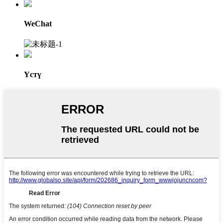
WeChat
Үстү