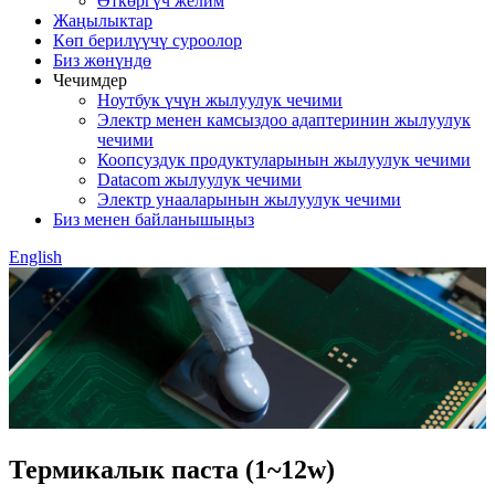
Өткөргүч желим
Жаңылыктар
Көп берилүүчү суроолор
Биз жөнүндө
Чечимдер
Ноутбук үчүн жылуулук чечими
Электр менен камсыздоо адаптеринин жылуулук
чечими
Коопсуздук продуктуларынын жылуулук чечими
Datacom жылуулук чечими
Электр унааларынын жылуулук чечими
Биз менен байланышыңыз
English
Термикалык паста (1~12w)