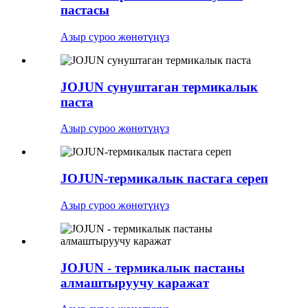
пастасы
Азыр суроо жөнөтүңүз
JOJUN сунуштаган термикалык
паста
Азыр суроо жөнөтүңүз
JOJUN-термикалык пастага сереп
Азыр суроо жөнөтүңүз
JOJUN - термикалык пастаны
алмаштыруучу каражат