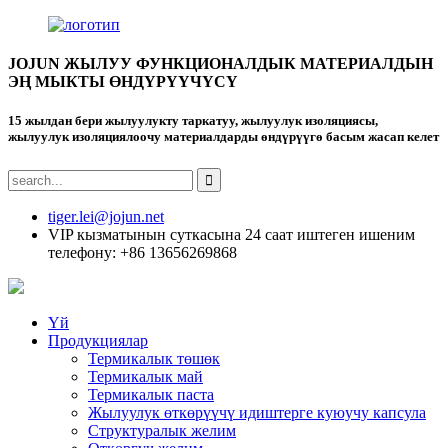
JOJUN ЖЫЛУУ ФУНКЦИОНАЛДЫК МАТЕРИАЛДЫН
ЭҢ МЫКТЫ ӨНДҮРҮҮЧҮСҮ
15 жылдан бери жылуулукту таркатуу, жылуулук изоляциясы,
жылуулук изоляциялоочу материалдарды өндүрүүгө басым жасап келет
tiger.lei@jojun.net
VIP кызматынын суткасына 24 саат иштеген ишеним
телефону: +86 13656269868
Үй
Продукциялар
Термикалык төшөк
Термикалык май
Термикалык паста
Жылуулук өткөрүүчү идиштерге куюучу капсула
Структуралык желим