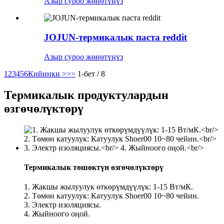
Азыр суроо жөнөтүңүз
JOJUN-термикалык паста reddit
Азыр суроо жөнөтүңүз
1
2
3
4
5
6
Кийинки >
>>
1-бет / 8
Термикалык продуктулардын
өзгөчөлүктөрү
Термикалык төшөктүн өзгөчөлүктөрү
1. Жакшы жылуулук өткөрүмдүүлүк: 1-15 Вт/мК.
2. Төмөн катуулук: Катуулук Shoer00 10~80 чейин.
3. Электр изоляциясы.
4. Жыйноого оңой.