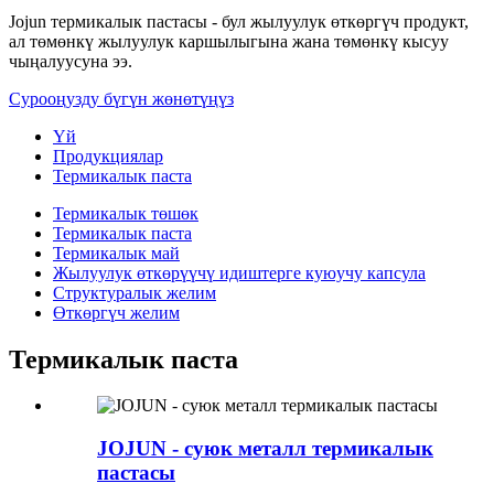
Jojun термикалык пастасы - бул жылуулук өткөргүч продукт,
ал төмөнкү жылуулук каршылыгына жана төмөнкү кысуу
чыңалуусуна ээ.
Сурооңузду бүгүн жөнөтүңүз
Үй
Продукциялар
Термикалык паста
Термикалык төшөк
Термикалык паста
Термикалык май
Жылуулук өткөрүүчү идиштерге куюучу капсула
Структуралык желим
Өткөргүч желим
Термикалык паста
JOJUN - суюк металл термикалык
пастасы