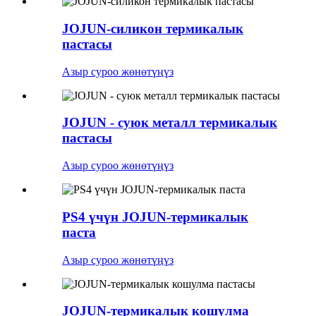
JOJUN-силикон термикалык
пастасы
Азыр суроо жөнөтүңүз
JOJUN - суюк металл термикалык
пастасы
Азыр суроо жөнөтүңүз
PS4 үчүн JOJUN-термикалык
паста
Азыр суроо жөнөтүңүз
JOJUN-термикалык кошулма