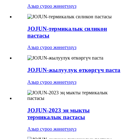
Азыр суроо жөнөтүңүз
JOJUN-термикалык силикон
пастасы
Азыр суроо жөнөтүңүз
JOJUN-жылуулук өткөргүч паста
Азыр суроо жөнөтүңүз
JOJUN-2023 эң мыкты
термикалык пастасы
Азыр суроо жөнөтүңүз