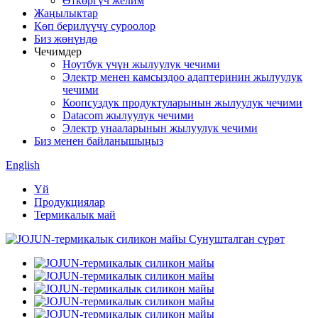
Өткөргүч желим
Жаңылыктар
Көп берилүүчү суроолор
Биз жөнүндө
Чечимдер
Ноутбук үчүн жылуулук чечими
Электр менен камсыздоо адаптеринин жылуулук
чечими
Коопсуздук продуктуларынын жылуулук чечими
Datacom жылуулук чечими
Электр унааларынын жылуулук чечими
Биз менен байланышыңыз
English
Үй
Продукциялар
Термикалык май