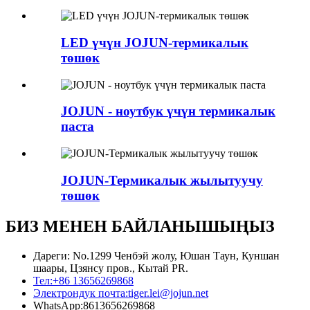
LED үчүн JOJUN-термикалык
төшөк
JOJUN - ноутбук үчүн термикалык
паста
JOJUN-Термикалык жылытуучу
төшөк
БИЗ МЕНЕН БАЙЛАНЫШЫҢЫЗ
Дареги: No.1299 Ченбэй жолу, Юшан Таун, Куншан
шаары, Цзянсу пров., Кытай PR.
Тел:
+86 13656269868
Электрондук почта:
tiger.lei@jojun.net
WhatsApp:
8613656269868