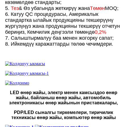
көзөмөлдөө стандарты;
5.
Тез
& Өз убагында жеткирүү жана
Төмөн
MOQ;
6. Катуу QC процедурасы, Америкалык
стандартка ылайык продукцияны текшерүүнү
жүргүзүңүз жана продукцияны текшерүү отчетун
бериңиз, Кемчилик деңгээли төмөндө
0,2%
7. Салыштырмалуу баа менен жогорку сапат;
8. Ийкемдүү каражаттарды төлөө чечимдери.
LED өнөр жайы, электр менен камсыздоо өнөр
жайы, байланыш өнөр жайы, автомобиль
электроникасы өнөр жайынын приставкалары,
PDP/LED сыналгы тиркемелери, тиричилик
техникасы өнөр жайы, компьютер өнөр жайы