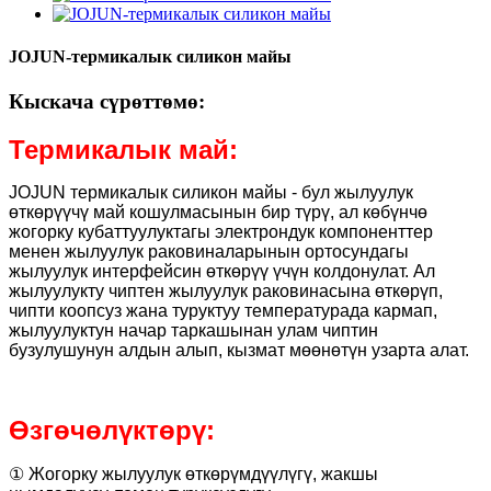
JOJUN-термикалык силикон майы
Кыскача сүрөттөмө:
Термикалык май:
JOJUN термикалык силикон майы - бул жылуулук
өткөрүүчү май кошулмасынын бир түрү, ал көбүнчө
жогорку кубаттуулуктагы электрондук компоненттер
менен жылуулук раковиналарынын ортосундагы
жылуулук интерфейсин өткөрүү үчүн колдонулат. Ал
жылуулукту чиптен жылуулук раковинасына өткөрүп,
чипти коопсуз жана туруктуу температурада кармап,
жылуулуктун начар таркашынан улам чиптин
бузулушунун алдын алып, кызмат мөөнөтүн узарта алат.
Өзгөчөлүктөрү:
① Жогорку жылуулук өткөрүмдүүлүгү, жакшы