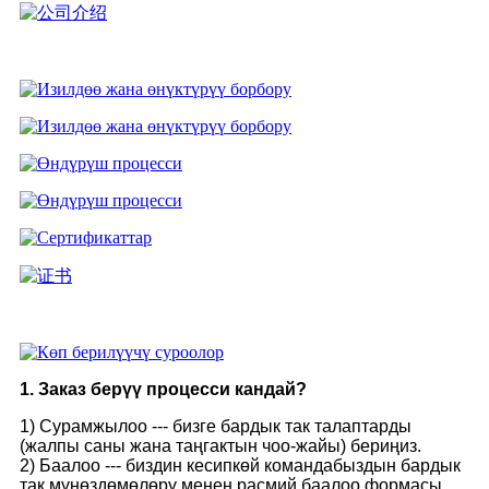
1. Заказ берүү процесси кандай?
1) Сурамжылоо --- бизге бардык так талаптарды
(жалпы саны жана таңгактын чоо-жайы) бериңиз.
2) Баалоо --- биздин кесипкөй командабыздын бардык
так мүнөздөмөлөрү менен расмий баалоо формасы.