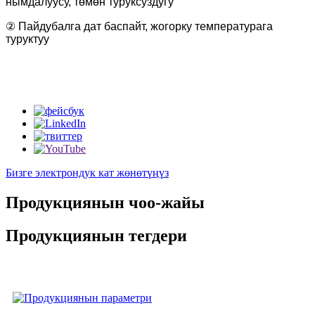
нымдалуусу, төмөн туруксуздугу
② Пайдубалга дат баспайт, жогорку температурага
туруктуу
Бизге электрондук кат жөнөтүңүз
Продукциянын чоо-жайы
Продукциянын тегдери