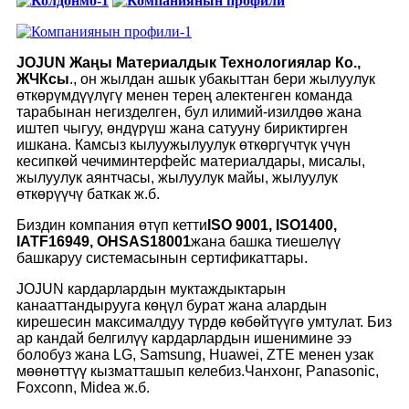
JOJUN Жаңы Материалдык Технологиялар Ко.,
ЖЧКсы
., он жылдан ашык убакыттан бери жылуулук
өткөрүмдүүлүгү менен терең алектенген команда
тарабынан негизделген, бул илимий-изилдөө жана
иштеп чыгуу, өндүрүш жана сатууну бириктирген
ишкана. Камсыз кылуу
жылуулук өткөргүчтүк үчүн
кесипкөй чечим
интерфейс материалдары, мисалы,
жылуулук аянтчасы, жылуулук майы, жылуулук
өткөрүүчү баткак ж.б.
Биздин компания өтүп кетти
ISO 9001, ISO1400,
IATF16949, OHSAS18001
жана башка тиешелүү
башкаруу системасынын сертификаттары.
JOJUN кардарлардын муктаждыктарын
канааттандырууга көңүл бурат жана алардын
кирешесин максималдуу түрдө көбөйтүүгө умтулат. Биз
ар кандай белгилүү кардарлардын ишенимине ээ
болобуз жана LG, Samsung, Huawei, ZTE менен узак
мөөнөттүү кызматташып келебиз.
Чанхонг, Panasonic,
Foxconn, Midea ж.б.