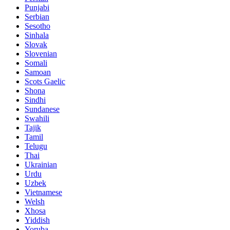
Punjabi
Serbian
Sesotho
Sinhala
Slovak
Slovenian
Somali
Samoan
Scots Gaelic
Shona
Sindhi
Sundanese
Swahili
Tajik
Tamil
Telugu
Thai
Ukrainian
Urdu
Uzbek
Vietnamese
Welsh
Xhosa
Yiddish
Yoruba