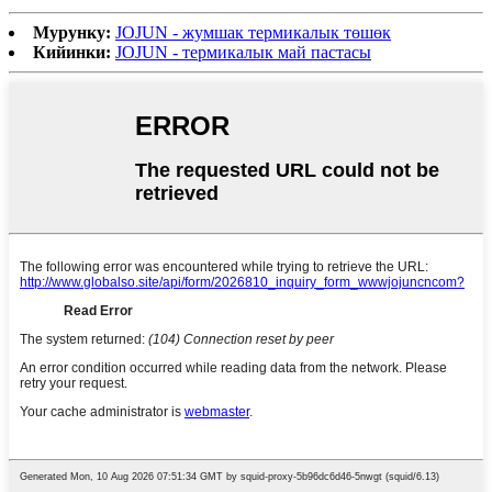
Мурунку:
JOJUN - жумшак термикалык төшөк
Кийинки:
JOJUN - термикалык май пастасы