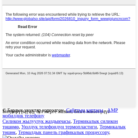
© Бардык укуктар корголгон.
Сайттын картасы
-
AMP
Билдирүүңүздү бул жерге жазып, бизге жөнөтүңүз
мобилдик телефону
Силикон жылуулук жаздыкчасы
,
Термикалык силикон
төшөмө
,
Уюлдук телефондун термопластиги
,
Термикалык
төшөк
,
Термалдык панель графикалык процессору
,