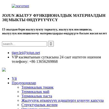
JOJUN ЖЫЛУУ ФУНКЦИОНАЛДЫК МАТЕРИАЛДЫН
ЭҢ МЫКТЫ ӨНДҮРҮҮЧҮСҮ
15 жылдан бери жылуулукту таркатуу, жылуулук изоляциясы,
жылуулук изоляциялоочу материалдарды өндүрүүгө басым жасап келет
tiger.lei@jojun.net
VIP кызматынын суткасына 24 саат иштеген ишеним
телефону: +86 13656269868
Үй
Продукциялар
Термикалык төшөк
Термикалык май
Термикалык паста
Жылуулук өткөрүүчү идиштерге куюучу капсула
Структуралык желим