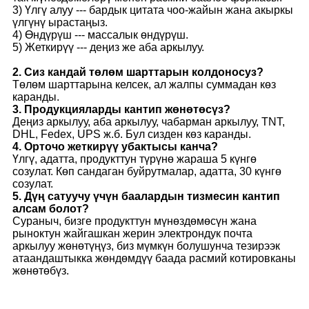
3) Үлгү алуу --- бардык цитата чоо-жайын жана акыркы
үлгүнү ырастаңыз.
4) Өндүрүш --- массалык өндүрүш.
5) Жеткирүү --- деңиз же аба аркылуу.
2. Сиз кандай төлөм шарттарын колдоносуз?
Төлөм шарттарына келсек, ал жалпы суммадан көз
каранды.
3. Продукцияларды кантип жөнөтөсүз?
Деңиз аркылуу, аба аркылуу, чабарман аркылуу, TNT,
DHL, Fedex, UPS ж.б. Бул сизден көз каранды.
4. Орточо жеткирүү убактысы канча?
Үлгү, адатта, продукттун түрүнө жараша 5 күнгө
созулат. Көп сандаган буйрутмалар, адатта, 30 күнгө
созулат.
5. Дүң сатуучу үчүн баалардын тизмесин кантип
алсам болот?
Сураныч, бизге продукттун мүнөздөмөсүн жана
рыноктун жайгашкан жерин электрондук почта
аркылуу жөнөтүңүз, биз мүмкүн болушунча тезирээк
атаандаштыкка жөндөмдүү баада расмий котировканы
жөнөтөбүз.