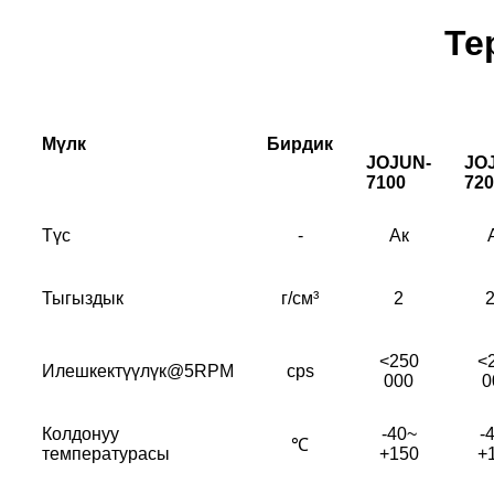
Те
Мүлк
Бирдик
JOJUN-
JO
7100
720
Түс
-
Ак
Тыгыздык
г/см³
2
2
<250
<
Илешкектүүлүк@5RPM
cps
000
0
Колдонуу
-40~
-
℃
температурасы
+150
+