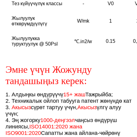
Тез күйүүчүлүк классы
-
V0
Жылуулук
W/mk
1
өткөрүмдүүлүгү
Жылуулукка
0.15
0
℃.in2/w
туруктуулук @ 50Psl
Эмне үчүн Жожунду
тандашыңыз керек:
1. Алдыңкы өндүрүүчү
15+ жаш
Тажрыйба;
2. Техникалык ойлоп табууга патент жөнүндө кат
3.
Акысыз
сүрөт тартуу үчүн,
Акысыз
үлгү алуу
үчүн;
4. Эң жогорку
1000-деңгээл
чаңсыз өндүрүш
линиясы,
ISO14001:2020 жана
ISO9001:2020
Сапатты жана айлана-чөйрөнү