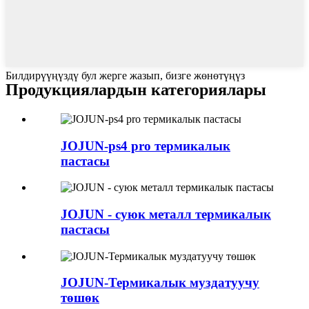
Билдирүүңүздү бул жерге жазып, бизге жөнөтүңүз
Продукциялардын категориялары
JOJUN-ps4 pro термикалык
пастасы
JOJUN - суюк металл термикалык
пастасы
JOJUN-Термикалык муздатуучу
төшөк