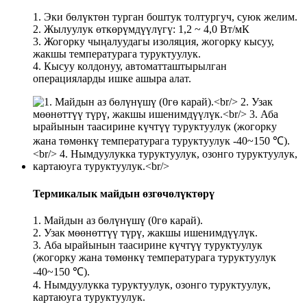
1. Эки бөлүктөн турган боштук толтургуч, суюк желим.
2. Жылуулук өткөрүмдүүлүгү: 1,2 ~ 4,0 Вт/мК
3. Жогорку чыңалуудагы изоляция, жогорку кысуу,
жакшы температурага туруктуулук.
4. Кысуу колдонуу, автоматташтырылган
операцияларды ишке ашыра алат.
Термикалык майдын өзгөчөлүктөрү
1. Майдын аз бөлүнүшү (0гө карай).
2. Узак мөөнөттүү түрү, жакшы ишенимдүүлүк.
3. Аба ырайынын таасирине күчтүү туруктуулук
(жогорку жана төмөнкү температурага туруктуулук
-40~150 ℃).
4. Нымдуулукка туруктуулук, озонго туруктуулук,
картаюуга туруктуулук.